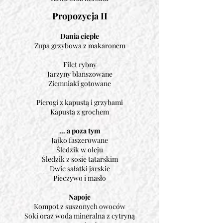
Propozycja II
Dania ciepłe
Zupa grzybowa z makaronem
Filet rybny
Jarzyny blanszowane
Ziemniaki gotowane
Pierogi z kapustą i grzybami
Kapusta z grochem
… a poza tym
Jajko faszerowane
Śledzik w oleju
Śledzik z sosie tatarskim
Dwie sałatki jarskie
Pieczywo i masło
Napoje
Kompot z suszonych owoców
Soki oraz woda mineralna z cytryną