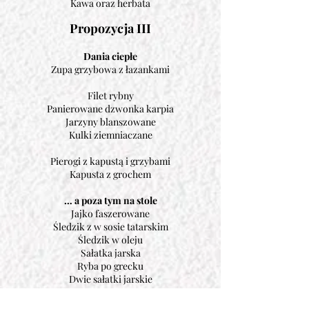
Kawa oraz herbata
Propozycja III
Dania ciepłe
Zupa grzybowa z łazankami
Filet rybny
Panierowane dzwonka karpia
Jarzyny blanszowane
Kulki ziemniaczane
Pierogi z kapustą i grzybami
Kapusta z grochem
… a poza tym na stole
Jajko faszerowane
Śledzik z w sosie tatarskim
Śledzik w oleju
Sałatka jarska
Ryba po grecku
Dwie sałatki jarskie
Pieczywo i masło