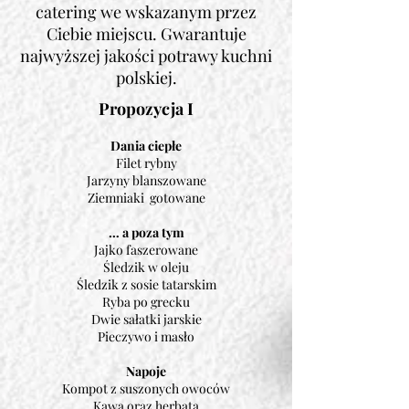
catering we wskazanym przez
Ciebie miejscu. Gwarantuje
najwyższej jakości potrawy kuchni
polskiej.
Propozycja I
Dania ciepłe
Filet rybny
Jarzyny blanszowane
Ziemniaki gotowane
… a poza tym
Jajko faszerowane
Śledzik w oleju
Śledzik z sosie tatarskim
Ryba po grecku
Dwie sałatki jarskie
Pieczywo i masło
Napoje
Kompot z suszonych owoców
Kawa oraz herbata