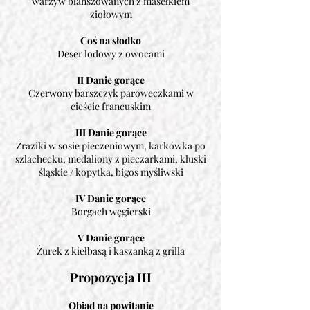
warzyw blanszowanych z masełkiem
ziołowym
Coś na słodko
Deser lodowy z owocami
II Danie gorące
Czerwony barszczyk paróweczkami w
cieście francuskim
III Danie gorące
Zraziki w sosie pieczeniowym, karkówka po
szlachecku, medaliony z pieczarkami, kluski
śląskie / kopytka, bigos myśliwski
IV Danie gorące
Borgach węgierski
V Danie gorące
Żurek z kiełbasą i kaszanką z grilla
Propozycja III
Obiad na powitanie