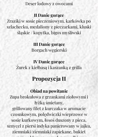
Deser lodowy z owocami
II Danie gorące
Zraziki w sosie pieczeniowym, karkówka po
szlachecku, medaliony z pieczarkami, kluski
śląskie / kopytka, bigos myśliwski
III Danie gorące
Borgach węgierski
IV Danie gorące
Żurek z kiełbasą i kaszanką z grilla
Propozycja II
Obiad na powitanie
Zupa brokułowa z grzankami ziołowymi i
łyżką śmietany,
grillowany filet z kurczaka w aromacie
czosnkowym, polędwiczki wieprzowe w
sosie kurkowym, łosoś duszony z pieca,
sznycel z piersi indyka panierowany w jajku,
ziemniaki/ziemniaki zapiekane, bukiet