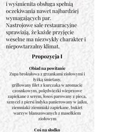
i wyśmienita obsługa spełnią
oczekiwania nawet najbardziej
wymagających par.
Nastrojowe sale restauracyjne
sprawiają, że każde przyjęcie
weselne ma niezwykły charakter i
niepowtarzalny klimat.
Propozycja I
Obiad na powitanie
Zupa brokułowa z grzankami ziołowymi i
łyżką śmietany,
grillowany filet z kurczaka w aromacie
czosnkowym, polędwiczki wieprzowe
zapiekane z serem, łosoś parowany z pieca,
sznycel z piersi indyka panierowany w jajku,
ziemniaki/ziemniaki zapiekane, bukiet
warzyw blanszowanych z masełkiem
ziołowym
Coś na słodko