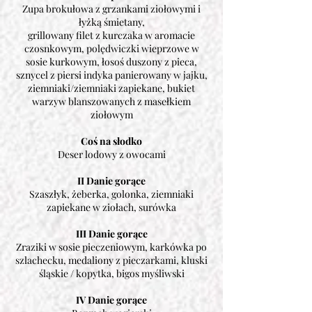
Zupa brokułowa z grzankami ziołowymi i
łyżką śmietany,
grillowany filet z kurczaka w aromacie
czosnkowym, polędwiczki wieprzowe w
sosie kurkowym, łosoś duszony z pieca,
sznycel z piersi indyka panierowany w jajku,
ziemniaki/ziemniaki zapiekane, bukiet
warzyw blanszowanych z masełkiem
ziołowym
Coś na słodko
Deser lodowy z owocami
II Danie gorące
Szaszłyk, żeberka, golonka, ziemniaki
zapiekane w ziołach, surówka
III Danie gorące
Zraziki w sosie pieczeniowym, karkówka po
szlachecku, medaliony z pieczarkami, kluski
śląskie / kopytka, bigos myśliwski
IV Danie gorące