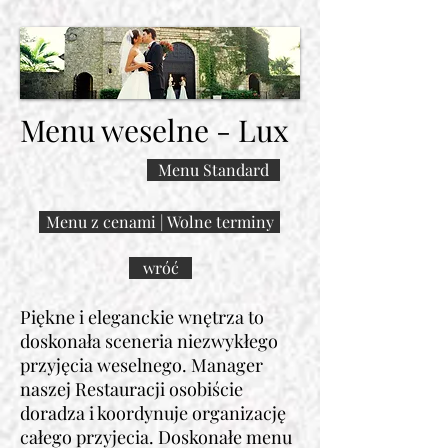
Menu weselne
- Lux
Menu Standard
Menu z cenami | Wolne terminy
wróć
Piękne i eleganckie wnętrza to
doskonała sceneria niezwykłego
przyjęcia weselnego. Manager
naszej Restauracji osobiście
doradza i koordynuje organizację
całego przyjecia. Doskonałe menu