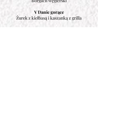
Borgach węgierski
V Danie gorące
Żurek z kiełbasą i kaszanką z grilla
… a na stole
Karczek ze śliwką/morelą, schab pieczony,
rolada drobiowa, kurcze w całości
nadziewane, befsztyk tatarski lub befsztyk z
łososia, schab w glazurze z pomarańczami,
szparagi w szynce, roladki z łososia
faszerowane serkiem, pieczarki nadziewane
mięsem, mozzarella z pomidorami, półmiski
wędlin i rozmaitości (ogórek, pomidor,
pieczarki, koreczki konserwowe),
sałatki 3 rodzaje, śledzik pod pierzynką ,
śledzik w oleju, ryba po grecku, galantyna
drobiowa
… oraz dodatkowo kawa i herbata bez
ograniczeń
Dla Waszej wygody
Płonący tort weselny, 6-9 rodzajów ciast,
owoce,