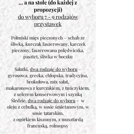
… a na stole (do każdej z
propozycji)
do wyboru 7 - 9 rodzajów
przystawek
Półmiski mięs pieczonych – schab ze
śliwką, kurczak faszerowany, karczek
pieczony, faszerowana polędwiczka,
pasztet, śliwka w boczku
Sałatki,
dwa rodzaje do wyboru
–
gyrosowa, grecka, chłopska, tradycyjna,
brokułowa, mix sałat,
makaronowa z kurczakiem, z tuńczykiem,
z selerem konserwowym i szynką
Śledzie,
dwa rodzaje do wyboru
- w
oleju z cebulką, w sosie śmietanowym, w
sosie tatarskim,
z ogórkiem kiszonym, z musztardą
francuską, rolmopsy