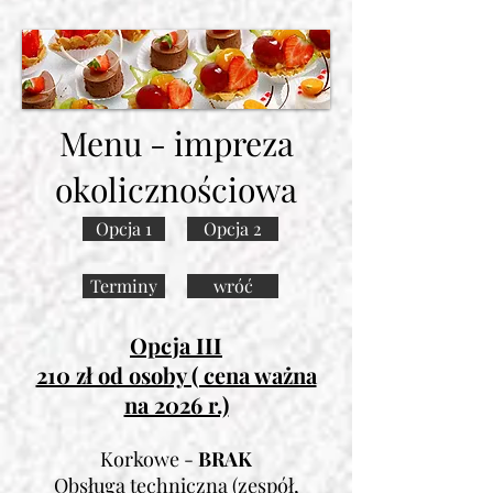
Menu - impreza
okolicznościowa
Opcja 1
Opcja 2
Terminy
wróć
Opcja III
210 zł od osoby ( cena ważna
na 2026 r.)
Korkowe -
BRAK
Obsługa techniczna (zespół,