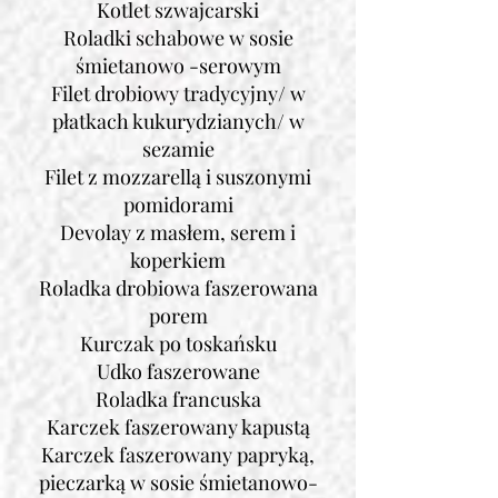
Kotlet szwajcarski
Roladki schabowe w sosie
śmietanowo -serowym
Filet drobiowy tradycyjny/ w
płatkach kukurydzianych/ w
sezamie
Filet z mozzarellą i suszonymi
pomidorami
Devolay z masłem, serem i
koperkiem
Roladka drobiowa faszerowana
porem
Kurczak po toskańsku
Udko faszerowane
Roladka francuska
Karczek faszerowany kapustą
Karczek faszerowany papryką,
pieczarką w sosie śmietanowo-