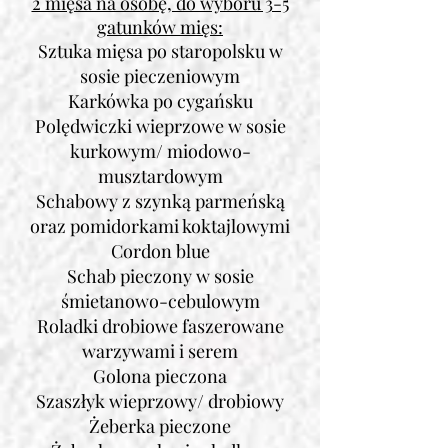
2 mięsa na osobę, do wyboru 3-5
gatunków mięs:
Sztuka mięsa po staropolsku w
sosie pieczeniowym
Karkówka po cygańsku
Polędwiczki wieprzowe w sosie
kurkowym/ miodowo-
musztardowym
Schabowy z szynką parmeńską
oraz pomidorkami koktajlowymi
Cordon blue
Schab pieczony w sosie
śmietanowo-cebulowym
Roladki drobiowe faszerowane
warzywami i serem
Golona pieczona
Szaszłyk wieprzowy/ drobiowy
Żeberka pieczone