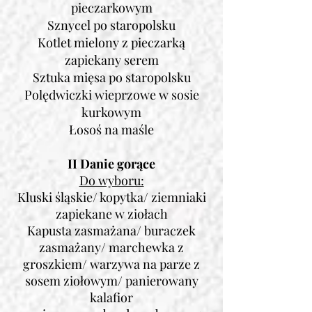
pieczarkowym
Sznycel po staropolsku
Kotlet mielony z pieczarką
zapiekany serem
Sztuka mięsa po staropolsku
Polędwiczki wieprzowe w sosie
kurkowym
Łosoś na maśle
II Danie gorące
Do wyboru:
Kluski śląskie/ kopytka/ ziemniaki
zapiekane w ziołach
Kapusta zasmażana/ buraczek
zasmażany/ marchewka z
groszkiem/ warzywa na parze z
sosem ziołowym/ panierowany
kalafior