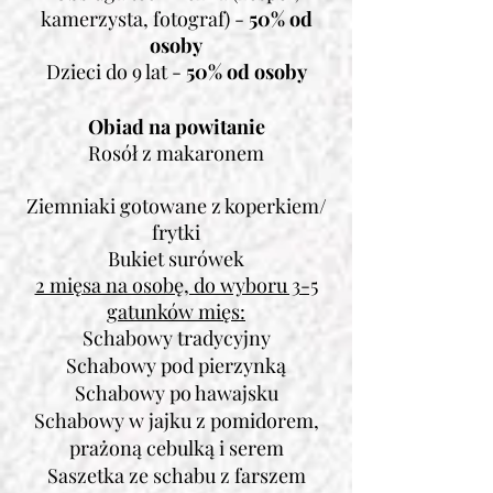
kamerzysta, fotograf) -
50% od
osoby
Dzieci do 9 lat -
50% od osoby
Obiad na powitanie
Rosół z makaronem
Ziemniaki gotowane z koperkiem/
frytki
Bukiet surówek
2 mięsa na osobę, do wyboru 3-5
gatunków mięs:
Schabowy tradycyjny
Schabowy pod pierzynką
Schabowy po hawajsku
Schabowy w jajku z pomidorem,
prażoną cebulką i serem
Saszetka ze schabu z farszem