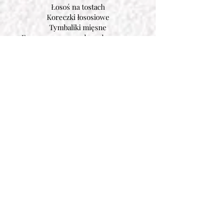
Łosoś na tostach
Koreczki łososiowe
Tymbaliki mięsne
Faszerowane muszle makaronowe
Faszerowana pieczarka
Naleśniki zapiekane żółtym serem
Koreczki z mini mozzarelli i pomidorków
koktajlowych
Jajka faszerowane panierowane- z pastą z
suszonych pomidorów/ pastą jajeczną
Jajka zapiekane w szynce
Ryba po grecku
Szparagi w szynce
Melon z szynką parmeńską
Mini tortille na różne sposoby
Pierś kurczaka w cieście francuskim
Mozzarella z pomidorami i bazylią
Mix roladek: serowa z szynką
parmeńską, łososiowa, marchewkowa
Placuszki ziemniaczane z wędzonym
łososiem