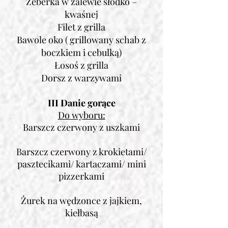
Żeberka w zalewie słodko –
kwaśnej
Filet z grilla
Bawole oko ( grillowany schab z
boczkiem i cebulką)
Łosoś z grilla
Dorsz z warzywami
III Danie gorące
Do wyboru:
Barszcz czerwony z uszkami
Barszcz czerwony z krokietami/
pasztecikami/ kartaczami/ mini
pizzerkami
Żurek na wędzonce z jajkiem,
kiełbasą