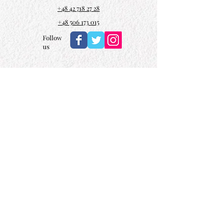
+48 42 718 27 28
+48 506 173 015
Follow
us
Polityka prywatności
Regulamin usług nocelgowych