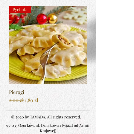
Pychota
Pierogi
Regularna cena
Cena rabatowa
2,00 zł
1,80 zł
© 2020 by TAMADA. All rights reserved.
95-035 Ozorków, ul. Działkowa 1
(wjazd od Armii
Krajowej)