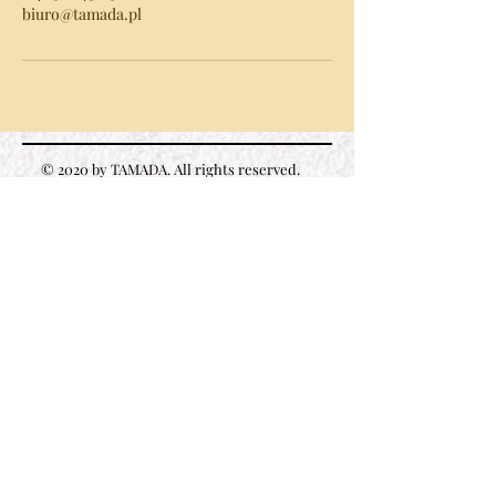
biuro@tamada.pl
© 2020 by TAMADA. All rights reserved.
95-035 Ozorków, ul. Działkowa 1
(wjazd od Armii
Krajowej)
+48 42 718 27 28
+48 506 173 015
Follow
us