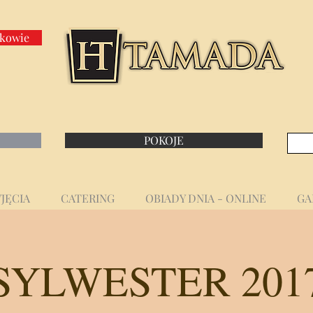
rkowie
POKOJE
JĘCIA
CATERING
OBIADY DNIA - ONLINE
GA
SYLWESTER 201